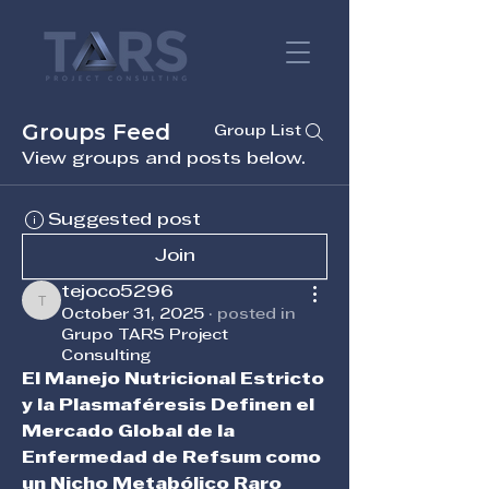
Groups Feed
Group List
View groups and posts below.
Suggested post
Join
tejoco5296
tejoco5296
October 31, 2025
·
posted in
Grupo TARS Project
Consulting
El Manejo Nutricional Estricto 
y la Plasmaféresis Definen el 
Mercado Global de la 
Enfermedad de Refsum como 
un Nicho Metabólico Raro