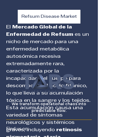
Refsum Disease Market
El 
Mercado Global de la 
Enfermedad de Refsum
 es un 
nicho de mercado para una 
enfermedad metabólica 
autosómica recesiva 
extremadamente rara, 
caracterizada por la 
incapacidad del cuerpo para 
descomponer el ácido fitánico, 
lo que lleva a su acumulación 
tóxica en la sangre y los tejidos. 
We transform operational chaos into
Esta acumulación causa una 
predictable flow.
variedad de síntomas 
neurológicos y sistémicos 
Find us on:
graves, incluyendo 
retinosis 