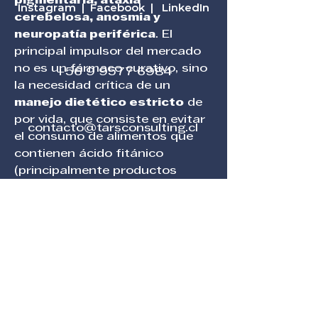
pigmentaria, ataxia 
Instagram
|
Facebook
|
LinkedIn
cerebelosa, anosmia y 
neuropatía periférica
. El 
principal impulsor del mercado 
no es un fármaco curativo, sino 
+56 9 9577 6984
la necesidad crítica de un 
manejo dietético estricto
 de 
por vida, que consiste en evitar 
contacto@tarsconsulting.cl
el consumo de alimentos que 
contienen ácido fitánico 
(principalmente productos 
lácteos, carnes de rumiantes y 
Santiago de Chile
ciertos pescados). Este enfoque 
impulsa el segmento de 
asesoramiento nutricional 
Suscribirse
 a nuestro mail.
especializado
 y la demanda de 
herramientas diagnósticas 
Nombre
precisas para medir los niveles 
de…
Email
*