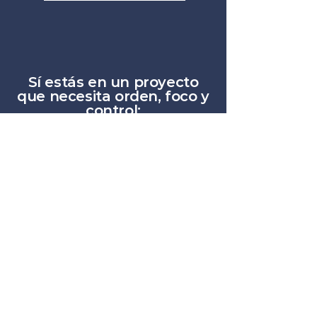
Sí estás en un proyecto
que necesita orden, foco y
control:
Conversemos. Podemos ayudarte a
recuperar claridad, alinear equipos y avanzar
con mayor fluidez.
Contáctanos