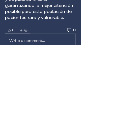
garantizando la mejor atención 
posible para esta población de 
pacientes rara y vulnerable.
0
0
Write a comment...
Acerca de
¡Te damos la bienvenida al
grupo! Puedes conectarte con
otro
...
Leer más
Miembros
Michael Bedwell
Seguir