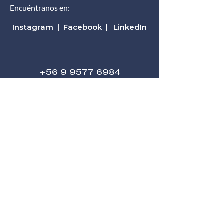
Encuéntranos en:
Instagram
|
Facebook
|
LinkedIn
+56 9 9577 6984
contacto@tarsconsulting.cl
Santiago de Chile
Suscribirse
 a nuestro mail.
Nombre